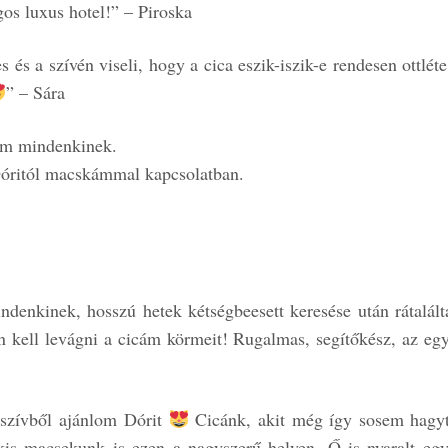
os luxus hotel!” – Piroska
s a szívén viseli, hogy a cica eszik-iszik-e rendesen ottléte 
” – Sára
om mindenkinek.
óritól macskámmal kapcsolatban.
denkinek, hosszú hetek kétségbeesett keresése után rátalál
 kell levágni a cicám körmeit! Rugalmas, segítőkész, az egy h
 szívből ajánlom Dórit
Cicánk, akit még így sosem hagytu
is macsekunk is ezen a nagyszerű helyen. Ő is nyaralt eg