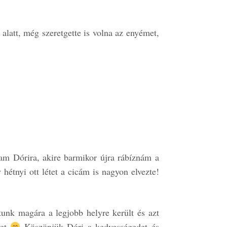
alatt, még szeretgette is volna az enyémet,
tam Dórira, akire barmikor újra rábíznám a
étnyi ott létet a cicám is nagyon elvezte!
nk magára a legjobb helyre került és azt
yet
Köszönjük Dóri a kedvességedet és