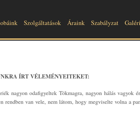
obáink
Szolgáltatások
Áraink
Szabályzat
Galér
NKRA ÍRT VÉLEMÉNYEITEKET:
riék nagyon odafigyeltek Tökmagra, nagyon hálás vagyok ér
n rendben van vele, nem látom, hogy megviselte volna a pa