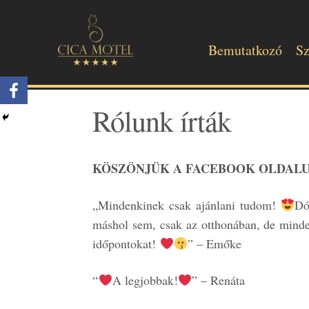
Bemutatkozó
Sz
Rólunk írták
KÖSZÖNJÜK A FACEBOOK OLDALU
„Mindenkinek csak ajánlani tudom!
Dó
máshol sem, csak az otthonában, de minde
időpontokat!
” – Emőke
“
A legjobbak!
” – Renáta