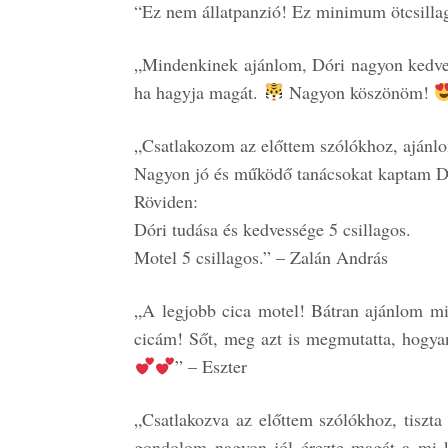
“Ez nem állatpanzió! Ez minimum ötcsillag
„Mindenkinek ajánlom, Dóri nagyon kedves é
ha hagyja magát.
Nagyon köszönöm!
„Csatlakozom az előttem szólókhoz, ajánl
Nagyon jó és működő tanácsokat kaptam D
Röviden:
Dóri tudása és kedvessége 5 csillagos.
Motel 5 csillagos.” – Zalán András
„A legjobb cica motel! Bátran ajánlom min
cicám! Sőt, meg azt is megmutatta, hogyan
” – Eszter
„Csatlakozva az előttem szólókhoz, tiszta
gondolom nagyon jól érezte magát a mi k